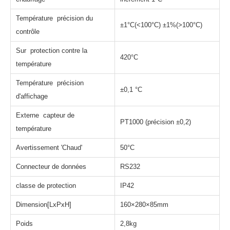
Température précision du
±1°C(<100°C) ±1%(>100°C)
contrôle
Sur protection contre la
420°C
température
Température précision
±0,1 °C
d'affichage
Externe capteur de
PT1000 (précision ±0,2)
température
Avertissement 'Chaud'
50°C
Connecteur de données
RS232
classe de protection
IP42
Dimension[LxPxH]
160×280×85mm
Poids
2,8kg