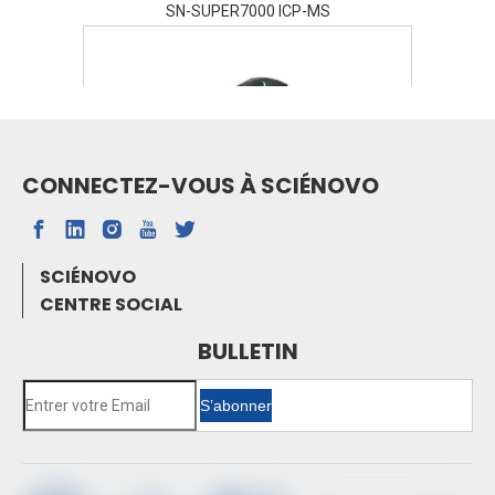
SN-SUPER7000 ICP-MS
CONNECTEZ-VOUS À SCIÉNOVO
SN-FTIR-530A FTIR
SCIÉNOVO
Spectrophotomètre d'absorption atomique de
CENTRE SOCIAL
four à graphite SN-AAS810F
Spectrométrie d'absorption atomique SN-
BULLETIN
AAS610
Chromatographie en phase gazeuse SN-
S’abonner
GC1120
Chromatographie ionique SN-CIC-D100