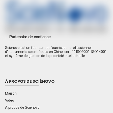
Spectroscopie d'absorption atomique à double
faisceau SN-AA320N
Chromatographie liquide haute performance
SN-LC1620A
CLHP SN-LC1100
Partenaire de confiance
Chromatographie en phase gazeuse SN-
GC1290 EPC
Scienovo est un fabricant et fournisseur professionnel
d'instruments scientifiques en Chine, certifié ISO9001, ISO14001
Chromatographe ionique SN-CIC-D120
et système de gestion de la propriété intellectuelle.
À PROPOS DE SCIÉNOVO
Maison
Vidéo
À propos de Scienovo