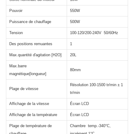
Pouvoir
550W
Puissance de chauffage
500W
Tension
100-120/200-240V 50/60Hz
Des positions remuantes
1
Max.quantité d'agitation [H2O]
20L
Max.barre
80mm
magnétique[longueur]
Résolution 100-1500 tr/min ± 1
Plage de vitesse
tr/min
Affichage de la vitesse
Écran LCD
Affichage de la température
Écran LCD
Plage de température de
Chambre temp.-340°C,
chauffage
incrément 1°C