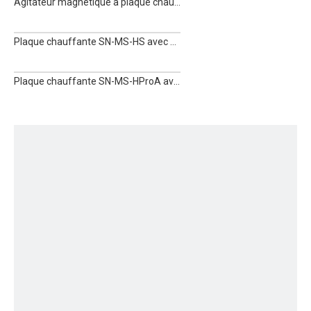
Agitateur magnétique à plaque chauffante SN-MS7-H550Pro
Plaque chauffante SN-MS-HS avec agitateur magnétique
Plaque chauffante SN-MS-HProA avec agitateur magnétique