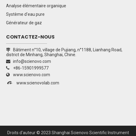
Analyse élémentaire organique
Système d'eau pure
Générateur de gaz
CONTACTEZ-NOUS
Bâtiment n°10, village de Pujiang, n°1188, Lianhang Road,

district de Minhang, Shanghai, Chine.
info@scienovo.com

+86-15901999577

www.scienovo.com


www.scienovolab.com
Droits d'auteur ©
2023
Shanghai Scienovo Scientific Instrument