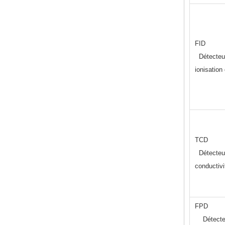
F
Détecteu
ionisation
T
Détecteu
conductivi
F
Détecte