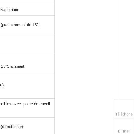
’évaporation
(par incrément de 1℃)
0 ℃《3min,
25℃ ambiant
℃)
nibles avec poste de travail
Téléphone
 l'extérieur)
E—mail