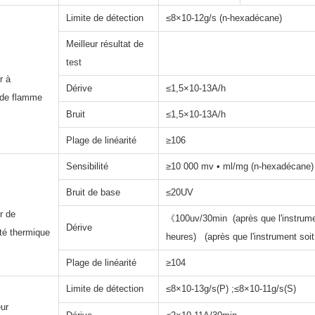
Limite de détection
≤8×10-12g/s (n-hexadécane)
Meilleur résultat de
ID
test
r à
Dérive
≤1,5×10-13A/h
 de flamme
Bruit
≤1,5×10-13A/h
Plage de linéarité
≥106
Sensibilité
≥10 000 mv • ml/mg (n-hexadécane)
Bruit de base
≤20UV
CD
r de
《100uv/30min (après que l'instrumen
Dérive
té thermique
heures) (après que l'instrument soit
Plage de linéarité
≥104
PD
Limite de détection
≤8×10‐13g/s(P) ;≤8×10‐11g/s(S)
ur