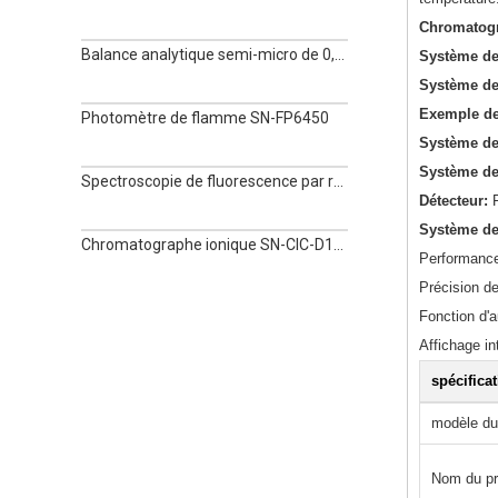
Chromatogr
Balance analytique semi-micro de 0,01 mg
Système de 
Système de
Exemple de
Photomètre de flamme SN-FP6450
Système de
Système de 
Spectroscopie de fluorescence par rayons X en alliage portable SN-TrueX800
Détecteur:
Système de
Chromatographe ionique SN-CIC-D120
Performance
Précision de
Fonction d'a
Affichage in
spécifica
modèle du
Nom du pr