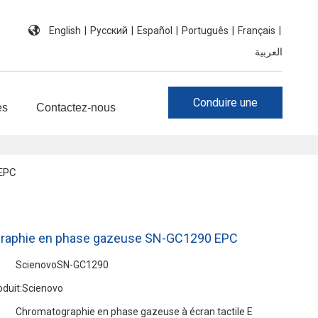
English
|
Pусский
|
Español
|
Português
|
Français
|
العربية
Conduire une
es
Contactez-nous
investigation
 EPC
raphie en phase gazeuse SN-GC1290 EPC
ScienovoSN-GC1290
duit:
Scienovo
Chromatographie en phase gazeuse à écran tactile E