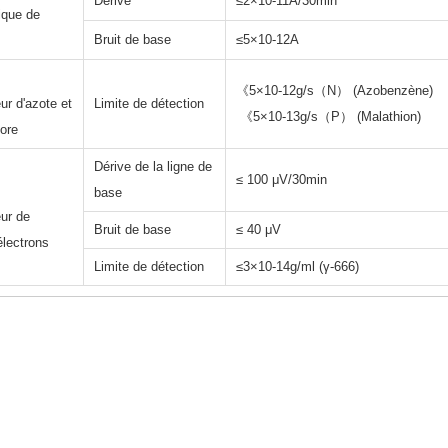
Dérive
≤2×10‐11A/30min
ique de
Bruit de base
≤5×10‐12A
PD
《5×10-12g/s（N） (Azobenzène)
 d'azote et
Limite de détection
《5×10-13g/s（P） (Malathion)
ore
Dérive de la ligne de
≤ 100 μV/30min
PE
base
r de
Bruit de base
≤ 40 μV
électrons
Limite de détection
≤3×10-14g/ml (γ-666)