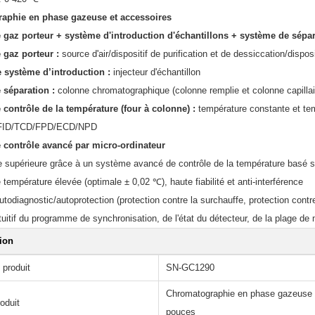
aphie en phase gazeuse et accessoires
gaz porteur + système d'introduction d'échantillons + système de sépar
 gaz porteur :
source d'air/dispositif de purification et de dessiccation/dispos
 système d’introduction :
injecteur d'échantillon
 séparation :
colonne chromatographique (colonne remplie et colonne capillai
contrôle de la température (four à colonne) :
température constante et t
FID/TCD/FPD/ECD/NPD
 contrôle avancé par micro-ordinateur
 supérieure grâce à un système avancé de contrôle de la température basé su
 température élevée (optimale ± 0,02 ℃), haute fiabilité et anti-interférence
utodiagnostic/autoprotection (protection contre la surchauffe, protection contr
tuitif du programme de synchronisation, de l'état du détecteur, de la plage de 
tion
 produit
SN-GC1290
Chromatographie en phase gazeuse à
oduit
pouces