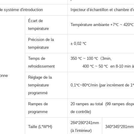
e système d'introduction
Injecteur d’échantillon et chambre d
Écart de
Température ambiante +7℃ ~ 420℃ 
température
Précision de la
± 0,02 ℃
température
Temps de
350 ℃ ~ 10
refroidissement
400 ℃ ~ 50 ℃ en 8-10 min à 
lonne
Réglage de la
température
0,1℃~80℃/min (par incrément de 1
programmé
Rampes de
20 rampes au total (99 rampes dispo
programme
de contrôle)
284*280*241mm
Taille (L*W*H)
340*345*281mm (à
(à l'intérieur)