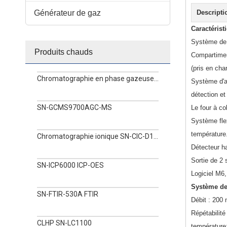
Générateur de gaz
Descripti
Caractérist
Système de c
Produits chauds
Compartimen
(pris en cha
Chromatographie en phase gazeuse SN-GC1120
Système d'ac
détection et
SN-GCMS9700AGC-MS
Le four à co
Système flex
température
Chromatographie ionique SN-CIC-D100
Détecteur hau
Sortie de 2
SN-ICP6000 ICP-OES
Logiciel M6
Système de
SN-FTIR-530A FTIR
Débit : 200 
Répétabilité
CLHP SN-LC1100
température