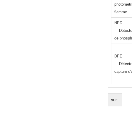
photométr
flamme
N
Détecteur
de phosph
D
Détecteu
capture d'
sur: