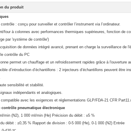
on du produit
iques
ontrôle : conçu pour surveiller et contrôler l’instrument via l’ordinateur.
t/four à colonnes avec performances thermiques supérieures, fonction de co
rge par 'système de contrôle')
quisition de données intégré avancé, prenant en charge la surveillance de l'ét
 le contrôle du PC
lonne permet un chauffage et un refroidissement rapides grâce à l'ouverture au
ible d’introduction d’échantillons : 2 injecteurs d’échantillons peuvent être i
.
te sensibilité et stabilité.
 signaux indépendants et analogiques.
, compatible avec les exigences et réglementations GLP/FDA-21 CFR Part11.(e
 contrôle pneumatique électronique
ml/min (N2), 1 000 ml/min (He) Précision du débit : ±5 %
 du débit : ±0,35 % Rapport de division : 0-5 000 (He), 0-1 000 (N2) Entrée
: 0-420 ℃