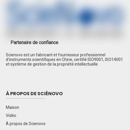
Spectroscopie d'absorption atomique à double
faisceau SN-AA320N
Chromatographie liquide haute performance
SN-LC1620A
CLHP SN-LC1100
Partenaire de confiance
Chromatographie en phase gazeuse SN-
GC1290 EPC
Scienovo est un fabricant et fournisseur professionnel
d'instruments scientifiques en Chine, certifié ISO9001, ISO14001
Chromatographe ionique SN-CIC-D120
et système de gestion de la propriété intellectuelle.
À PROPOS DE SCIÉNOVO
Maison
Vidéo
À propos de Scienovo