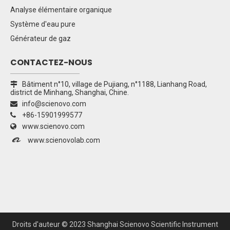
Analyse élémentaire organique
Système d'eau pure
Générateur de gaz
CONTACTEZ-NOUS
Bâtiment n°10, village de Pujiang, n°1188, Lianhang Road,

district de Minhang, Shanghai, Chine.
info@scienovo.com

+86-15901999577

www.scienovo.com


www.scienovolab.com
Droits d'auteur ©
2023
Shanghai Scienovo Scientific Instrument