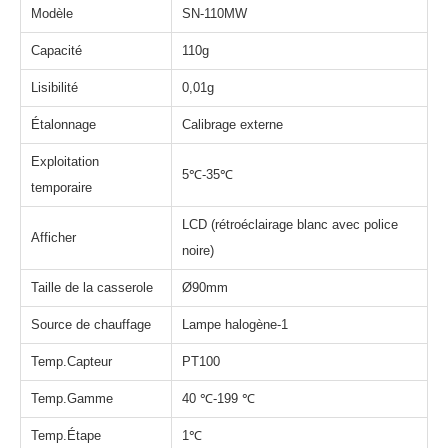
Modèle
SN-110MW
Capacité
110g
Lisibilité
0,01g
Étalonnage
Calibrage externe
Exploitation
5℃-35℃
temporaire
LCD (rétroéclairage blanc avec police
Afficher
noire)
Taille de la casserole
Ø90mm
Source de chauffage
Lampe halogène-1
Temp.Capteur
PT100
Temp.Gamme
40 ℃-199 ℃
Temp.Étape
1℃