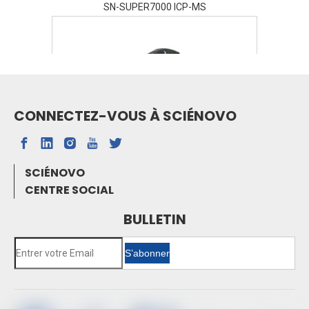
SN-SUPER7000 ICP-MS
CONNECTEZ-VOUS À SCIÉNOVO
SN-FTIR-530A FTIR
SCIÉNOVO
Spectrophotomètre d'absorption atomique de
CENTRE SOCIAL
four à graphite SN-AAS810F
Spectrométrie d'absorption atomique SN-
BULLETIN
AAS610
Chromatographie en phase gazeuse SN-
S’abonner
GC1120
Chromatographie ionique SN-CIC-D100