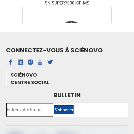
SN-SUPER7000 ICP-MS
CONNECTEZ-VOUS À SCIÉNOVO
SN-FTIR-530A FTIR
SCIÉNOVO
Spectrophotomètre d'absorption atomique de
CENTRE SOCIAL
four à graphite SN-AAS810F
Spectrométrie d'absorption atomique SN-
BULLETIN
AAS610
Chromatographie en phase gazeuse SN-
S’abonner
GC1120
Chromatographie ionique SN-CIC-D100