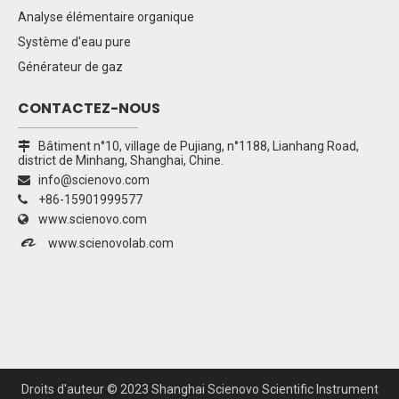
Analyse élémentaire organique
Système d'eau pure
Générateur de gaz
CONTACTEZ-NOUS
Bâtiment n°10, village de Pujiang, n°1188, Lianhang Road,

district de Minhang, Shanghai, Chine.
info@scienovo.com

+86-15901999577

www.scienovo.com


www.scienovolab.com
Droits d'auteur ©
2023
Shanghai Scienovo Scientific Instrument