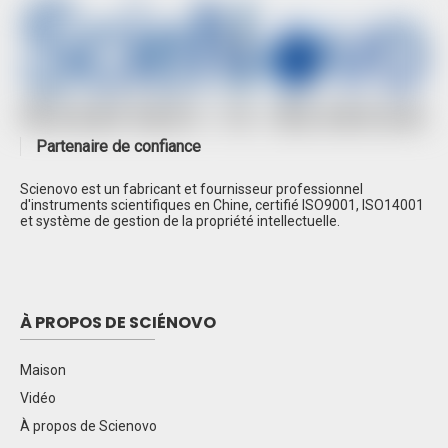
Spectroscopie d'absorption atomique à double
faisceau SN-AA320N
Chromatographie liquide haute performance
SN-LC1620A
CLHP SN-LC1100
Partenaire de confiance
Chromatographie en phase gazeuse SN-
GC1290 EPC
Scienovo est un fabricant et fournisseur professionnel
d'instruments scientifiques en Chine, certifié ISO9001, ISO14001
Chromatographe ionique SN-CIC-D120
et système de gestion de la propriété intellectuelle.
À PROPOS DE SCIÉNOVO
Maison
Vidéo
À propos de Scienovo