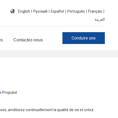
English
|
Pусский
|
Español
|
Português
|
Français
|
العربية
Conduire une
es
Contactez-nous
investigation
e:
Propulsé
caces, améliorez continuellement la qualité de vie et créez