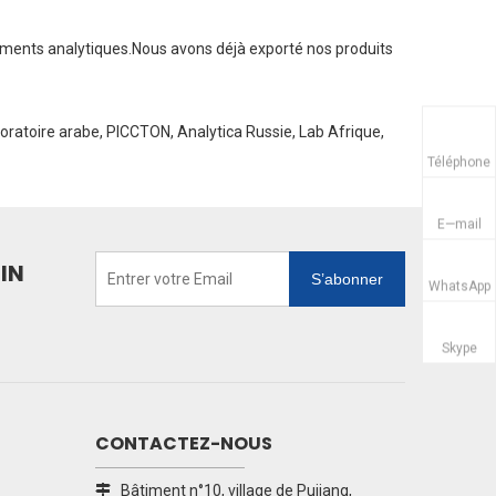
ruments analytiques.Nous avons déjà exporté nos produits
boratoire arabe, PICCTON, Analytica Russie, Lab Afrique,
Téléphone
E—mail
IN
S’abonner
WhatsApp
Skype
CONTACTEZ-NOUS
Bâtiment n°10, village de Pujiang,
